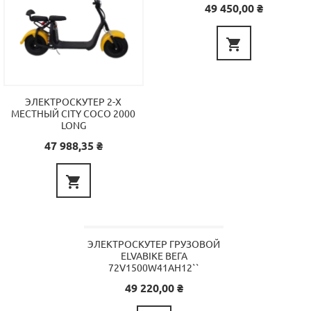
Цена
49 450,00 ₴

ЭЛЕКТРОСКУТЕР 2-Х
МЕСТНЫЙ CITY COCO 2000
LONG
Цена
47 988,35 ₴

ЭЛЕКТРОСКУТЕР ГРУЗОВОЙ
ELVABIKE ВЕГА
72V1500W41AH12``
Цена
49 220,00 ₴