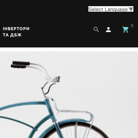
Select Language
▼
0


ІНВЕРТОРИ
ТА ДБЖ