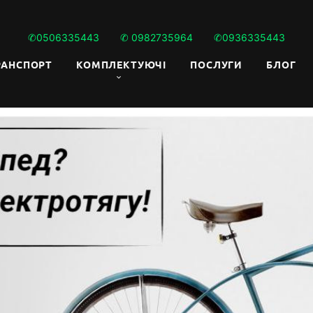
✆0506335443
✆ 0982735964
✆0936335443
РАНСПОРТ
КОМПЛЕКТУЮЧI
ПОСЛУГИ
БЛОГ