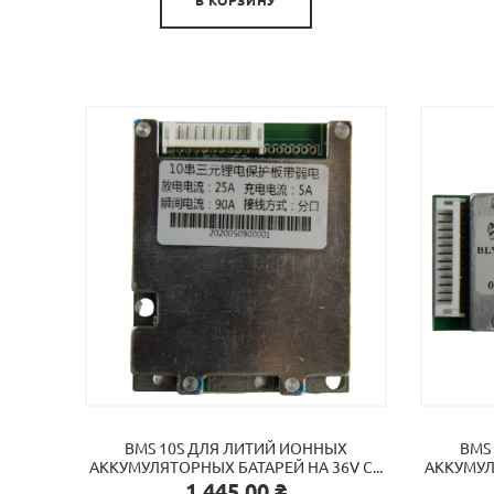
BMS 10S ДЛЯ ЛИТИЙ ИОННЫХ
BMS
АККУМУЛЯТОРНЫХ БАТАРЕЙ НА 36V C...
АККУМУЛЯ
Цена
1 445,00 ₴