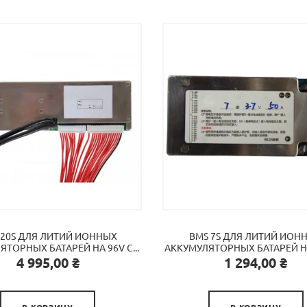
 20S ДЛЯ ЛИТИЙ ИОННЫХ
BMS 7S ДЛЯ ЛИТИЙ ИОН
ТОРНЫХ БАТАРЕЙ НА 96V C...
АККУМУЛЯТОРНЫХ БАТАРЕЙ НА 
Цена
Цена
4 995,00 ₴
1 294,00 ₴


В КОРЗИНУ
В КОРЗИНУ