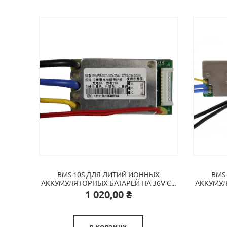
BMS 10S ДЛЯ ЛИТИЙ ИОННЫХ
BMS
АККУМУЛЯТОРНЫХ БАТАРЕЙ НА 36V C...
АККУМУЛЯ
Цена
1 020,00 ₴

В КОРЗИНУ