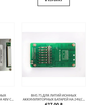
ННЫХ
BMS 7S ДЛЯ ЛИТИЙ ИОННЫХ
48V C...
АККУМУЛЯТОРНЫХ БАТАРЕЙ НА 24V,С...
Цена
627,00 ₴