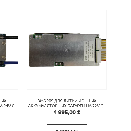
НЫХ
BMS 20S ДЛЯ ЛИТИЙ ИОННЫХ
24V C...
АККУМУЛЯТОРНЫХ БАТАРЕЙ НА 72V C...
Цена
4 995,00 ₴

В КОРЗИНУ