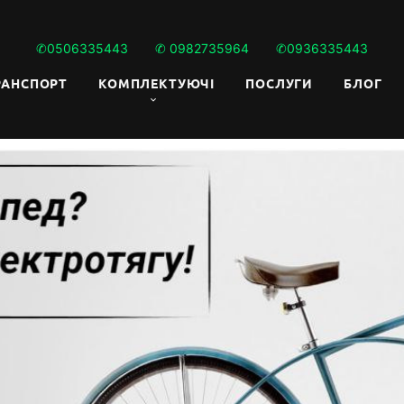
✆0506335443
✆ 0982735964
✆0936335443
РАНСПОРТ
КОМПЛЕКТУЮЧI
ПОСЛУГИ
БЛОГ