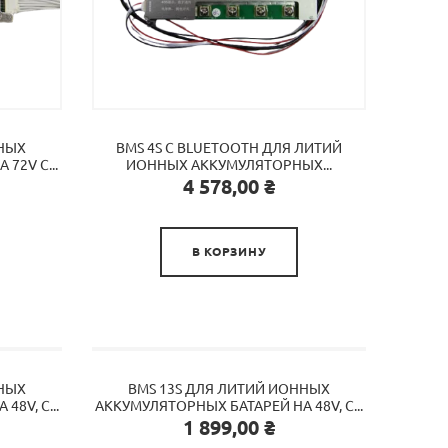
ННЫХ
BMS 4S С BLUETOOTH ДЛЯ ЛИТИЙ
72V C...
ИОННЫХ АККУМУЛЯТОРНЫХ...
Цена
4 578,00 ₴

В КОРЗИНУ
ННЫХ
BMS 13S ДЛЯ ЛИТИЙ ИОННЫХ
8V, С...
АККУМУЛЯТОРНЫХ БАТАРЕЙ НА 48V, С...
Цена
1 899,00 ₴
