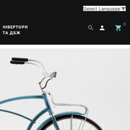
Select Language
▼
0


ІНВЕРТОРИ
ТА ДБЖ