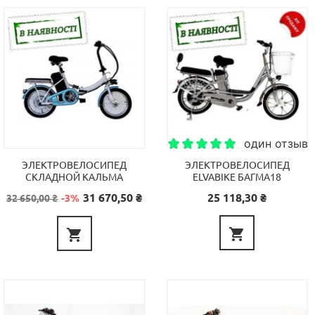
один отзыв
ЭЛЕКТРОВЕЛОСИПЕД
ЭЛЕКТРОВЕЛОСИПЕД
СКЛАДНОЙ КАЛЬМА
ELVABIKE БАГМА18
Базовая
Цена
Цена
31 670,50 ₴
25 118,30 ₴
32 650,00 ₴
-3%
цена

