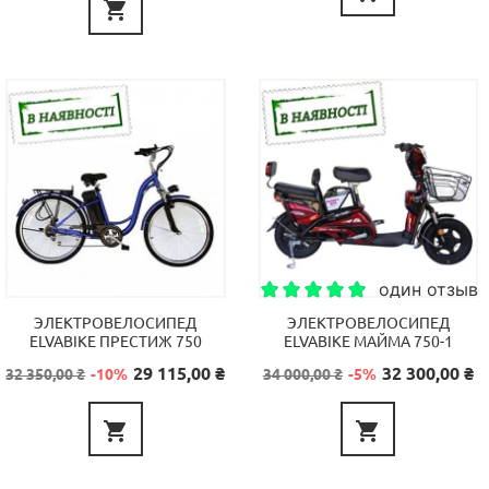

один отзыв
ЭЛЕКТРОВЕЛОСИПЕД
ЭЛЕКТРОВЕЛОСИПЕД
ELVABIKE ПРЕСТИЖ 750
ELVABIKE МАЙМА 750-1
Базовая
Цена
Базовая
Цена
29 115,00 ₴
32 300,00 ₴
32 350,00 ₴
-10%
34 000,00 ₴
-5%
цена
цена

