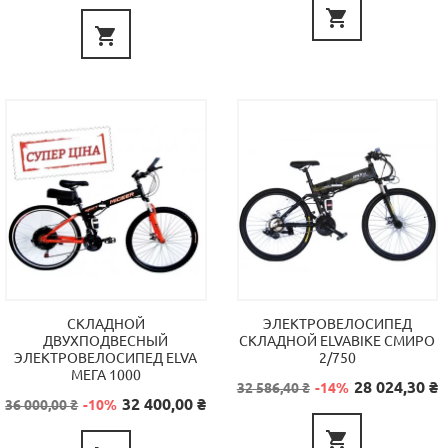


СКЛАДНОЙ
ЭЛЕКТРОВЕЛОСИПЕД
ДВУХПОДВЕСНЫЙ
СКЛАДНОЙ ELVABIKE СМИРО
ЭЛЕКТРОВЕЛОСИПЕД ELVA
2/750
МЕГА 1000
Базовая
Цена
28 024,30 ₴
32 586,40 ₴
-14%
цена
Базовая
Цена
32 400,00 ₴
36 000,00 ₴
-10%
цена
