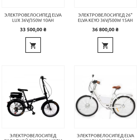
ЭЛЕКТРОВЕЛОСИПЕД ELVA
ЭЛЕКТРОВЕЛОСИПЕД 26"
LUX 36V/350W 10AH
ELVA KEYO 36V/500W 15AH
Цена
Цена
33 500,00 ₴
36 800,00 ₴


ЭЛЕКТРОВЕЛОСИПЕД
ЭЛЕКТРОВЕЛОСИПЕД ELVA
СКЛАДНОЙ ELVABIKE МОБИ
RUBY PH 36V/350W 15AH