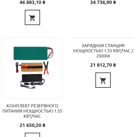
Цена
Цена
46 883,10 ₴
34 736,90 ₴

ЗАРЯДНАЯ СТАНЦИЯ
МОЩНОСТЬЮ 1.55 КВТ/ЧАС /
2000W
Цена
21 812,70 ₴

КОМПЛЕКТ РЕЗЕРВНОГО
ПИТАНИЯ МОЩНОСТЬЮ 1.55
КВТ/ЧАС
Цена
21 650,20 ₴