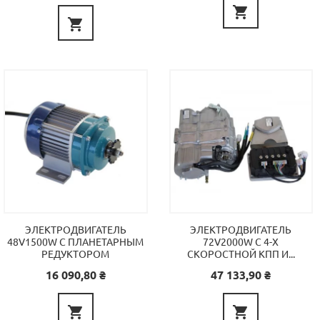


ЭЛЕКТРОДВИГАТЕЛЬ
ЭЛЕКТРОДВИГАТЕЛЬ
48V1500W С ПЛАНЕТАРНЫМ
72V2000W C 4-Х
РЕДУКТОРОМ
СКОРОСТНОЙ КПП И...
Цена
Цена
16 090,80 ₴
47 133,90 ₴

