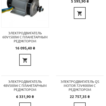
Цена
5 595,90 ₴

ЭЛЕКТРОДВИГАТЕЛЬ
60V1500W С ПЛАНЕТАРНЫМ
РЕДУКТОРОМ
Цена
16 095,40 ₴

ЭЛЕКТРОДВИГАТЕЛЬ
ЭЛЕКТРОДВИГАТЕЛЬ QS
48V500W С ПЛАНЕТАРНЫМ
MOTOR 72V4000W C
РЕДУКТОРОМ
РЕДУКТОРОМ
Цена
Цена
6 331,90 ₴
22 757,35 ₴