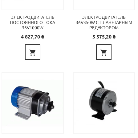
ЭЛЕКТРОДВИГАТЕЛЬ
ЭЛЕКТРОДВИГАТЕЛЬ
ПОСТОЯННОГО ТОКА
36V350W С ПЛАНЕТАРНЫМ
36V1000W
РЕДУКТОРОМ
Цена
Цена
4 827,70 ₴
5 575,20 ₴

