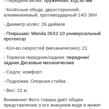
-
Передняя вилка:
пружинная, ход 50 мм
- Колёсные обода: двухсторонний,
алюминииевый, противоударный 14G 36H
- Диаметр колёс: 26 дюймов
-
Покрышки
:
Wanda 26X2.10 универсальный
протектор
- Кол-во скоростей (механических):
21
- Тормоза передние/задние:
передние/
задние Дисковые механические
- Седло: комфорт
-
П
одножка
: Опорная стойка
- Вес: 22
кг.
Внимание! Фото товара даёт общее
представление о его внешнем виде и может