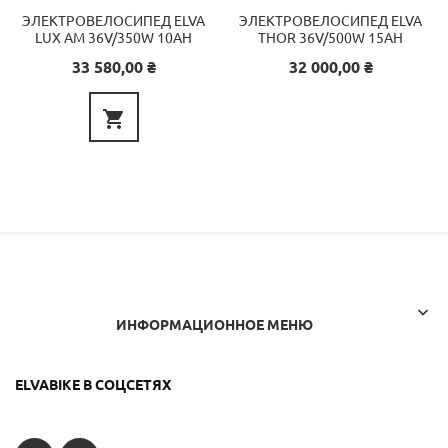
ЭЛЕКТРОВЕЛОСИПЕД ELVA
ЭЛЕКТРОВЕЛОСИПЕД ELVA
LUX AM 36V/350W 10AH
THOR 36V/500W 15AH
Цена
Цена
33 580,00 ₴
32 000,00 ₴


ИНФОРМАЦИОННОЕ МЕНЮ
ELVABIKE В СОЦСЕТЯХ