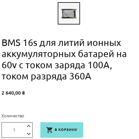
BMS 16s для литий ионных
аккумуляторных батарей на
60v с током заряда 100А,
током разряда 360А
2 640,00 ₴
Количество

В КОРЗИНУ