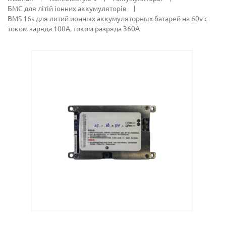
БМС для літій іонних аккумуляторів
BMS 16s для литий ионных аккумуляторных батарей на 60v с
током заряда 100А, током разряда 360А