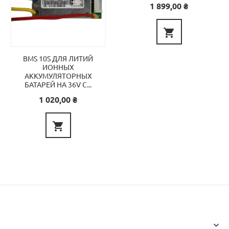
Цена
1 899,00 ₴

BMS 10S ДЛЯ ЛИТИЙ
ИОННЫХ
АККУМУЛЯТОРНЫХ
БАТАРЕЙ НА 36V C...
Цена
1 020,00 ₴

