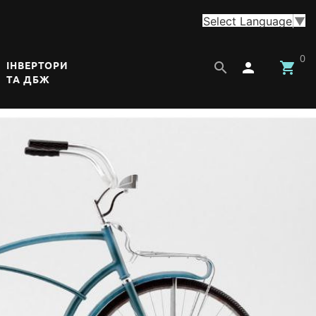
Select Language
▼
0


ІНВЕРТОРИ
ТА ДБЖ