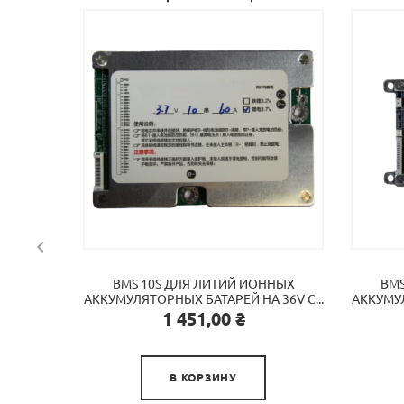

BMS 10S ДЛЯ ЛИТИЙ ИОННЫХ
BMS
АККУМУЛЯТОРНЫХ БАТАРЕЙ НА 36V С...
АККУМУЛ
Цена
1 451,00 ₴

В КОРЗИНУ