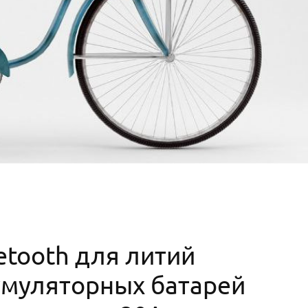
uetooth для литий
умуляторных батарей
ком заряда 20А