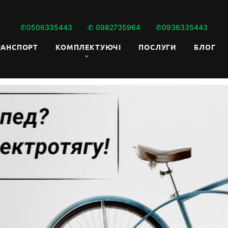
✆0506335443
✆ 0982735964
✆0936335443
РАНСПОРТ
КОМПЛЕКТУЮЧI
ПОСЛУГИ
БЛОГ