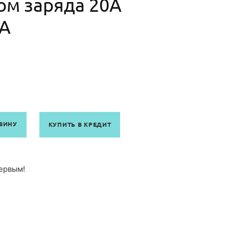
0А
ЗИНУ
КУПИТЬ В КРЕДИТ
ервым!