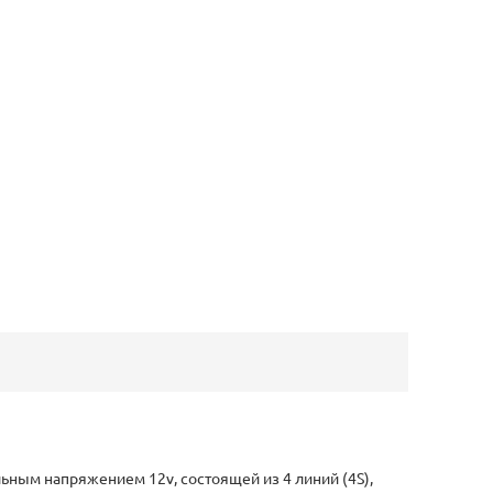
ьным напряжением 12v, состоящей из 4 линий (4S),
правильную работу и максимальный срок