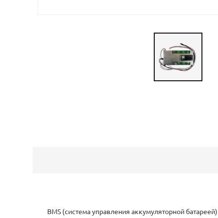
BMS (система управления аккумуляторной батареей) 
собранных из литий ионных или литий полимерных э