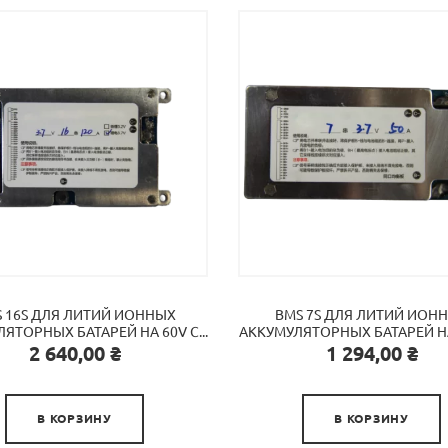
 16S ДЛЯ ЛИТИЙ ИОННЫХ
BMS 7S ДЛЯ ЛИТИЙ ИОН
ЯТОРНЫХ БАТАРЕЙ НА 60V С...
АККУМУЛЯТОРНЫХ БАТАРЕЙ НА 
Цена
Цена
2 640,00 ₴
1 294,00 ₴


В КОРЗИНУ
В КОРЗИНУ