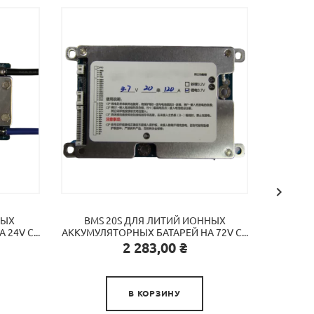
BMS
АККУМУ

НЫХ
BMS 20S ДЛЯ ЛИТИЙ ИОННЫХ
24V C...
АККУМУЛЯТОРНЫХ БАТАРЕЙ НА 72V C...
Цена
2 283,00 ₴

В КОРЗИНУ