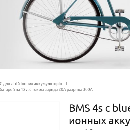
 для літій іонних аккумуляторів
батарей на 12v, с током заряда 20А разряда 300А
BMS 4s с bl
ионных акк
на 12v, с то